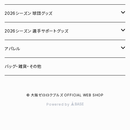
2026シーズン 球団グッズ
ユニフォーム
2026シーズン 選手サポートグッズ
Tシャツ
# 00 蓮
アパレル
スウェット
# 0 岡田竜汰
スウェット・パーカー
バッグ・雑貨・その他
パーカー
# 1 朝田健祥
Tシャツ
© 大阪ゼロロクブルズ OFFICIAL WEB SHOP
キャップ
# 2 岩波龍之介
キャップ
Powered by
タオル
# 3 土塀一輝