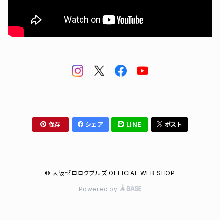
バッグ
# 4 増野樹
# 6 菅野聖也
# 7 勝浦淳世
# 8 小櫻康成
保存
シェア
LINE
ポスト
# 9 野島煌
# 10 久保一真
© 大阪ゼロロクブルズ OFFICIAL WEB SHOP
# 12 石田一心
Powered by
# 13 瀧川紘生