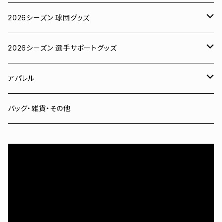
2026シーズン 球団グッズ
ユニフォーム
2026シーズン 選手サポートグッズ
Tシャツ
# 00 蓮
アパレル
スウェット
# 0 岡田竜汰
スウェット・パーカー
バッグ・雑貨・その他
パーカー
# 1 朝田健祥
Tシャツ
キャップ
# 2 岩波龍之介
キャップ
タオル
# 3 土塀一輝