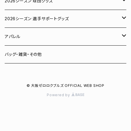
2026シーズン 球団グッズ
ユニフォーム
2026シーズン 選手サポートグッズ
Tシャツ
# 00 蓮
アパレル
スウェット
# 0 岡田竜汰
スウェット・パーカー
バッグ・雑貨・その他
パーカー
# 1 朝田健祥
Tシャツ
© 大阪ゼロロクブルズ OFFICIAL WEB SHOP
キャップ
# 2 岩波龍之介
キャップ
Powered by
タオル
# 3 土塀一輝
バッグ
# 4 増野樹