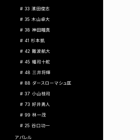
# 33 濱田俊志
# 35 木山卓大
# 38 神田瞳真
# 41 杉本凱
# 42 難波航大
# 45 幡司十舵
# 48 三井将輝
# 88 ダースローマシュ匡
# 37 小山桂司
# 73 好井勇人
# 99 林一茂
# 25 谷口功一
アパレル