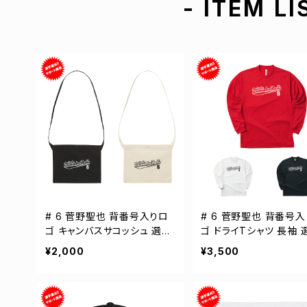
- ITEM LI
# 6 菅野聖也 背番号入りロ
# 6 菅野聖也 背番号
ゴ キャンバスサコッシュ 選手
ゴ ドライTシャツ 長袖 
還元 2カラー 001461
元 3カラー S-5Lサイズ 
¥2,000
¥3,500
04