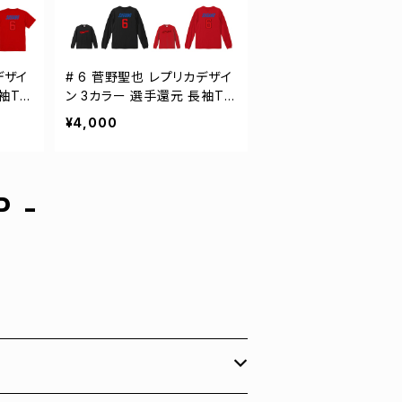
デザイ
# 6 菅野聖也 レプリカデザイ
半袖Tシ
ン 3カラー 選手還元 長袖Tシ
101
ャツ S-XXLサイズ 501101
¥4,000
P -