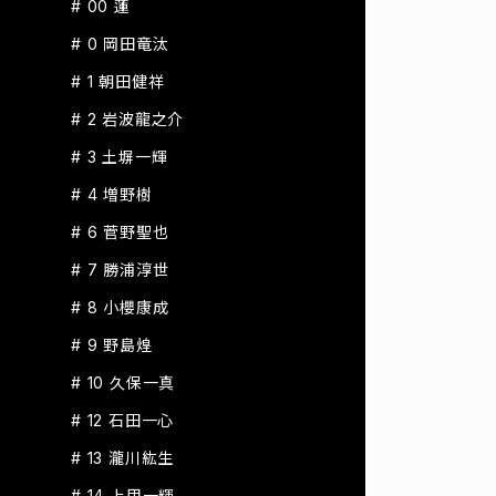
# 00 蓮
# 0 岡田竜汰
# 1 朝田健祥
# 2 岩波龍之介
# 3 土塀一輝
# 4 増野樹
# 6 菅野聖也
# 7 勝浦淳世
# 8 小櫻康成
# 9 野島煌
# 10 久保一真
# 12 石田一心
# 13 瀧川紘生
# 14 上甲一輝