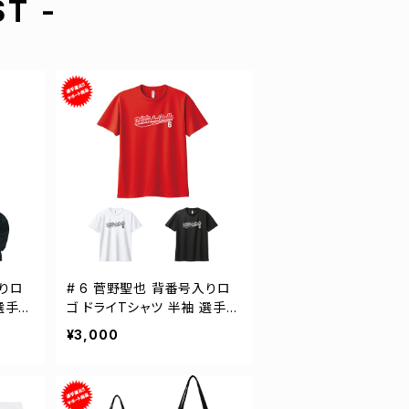
ST -
入りロ
# 6 菅野聖也 背番号入りロ
選手還
ゴ ドライTシャツ 半袖 選手還
0003
元 3カラー S-5Lサイズ 0003
¥3,000
00