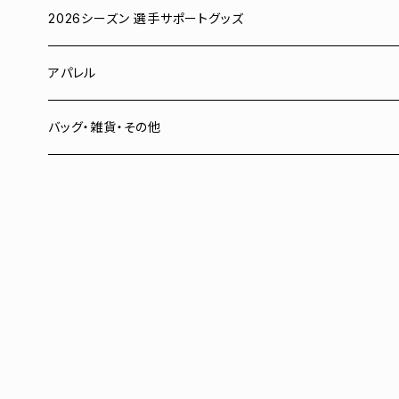
ユニフォーム
2026シーズン 選手サポートグッズ
Tシャツ
# 00 蓮
アパレル
スウェット
# 0 岡田竜汰
スウェット・パーカー
バッグ・雑貨・その他
パーカー
# 1 朝田健祥
Tシャツ
キャップ
# 2 岩波龍之介
キャップ
タオル
# 3 土塀一輝
バッグ
# 4 増野樹
# 6 菅野聖也