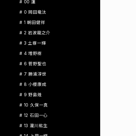
# 00 蓮
# 0 岡田竜汰
# 1 朝田健祥
# 2 岩波龍之介
# 3 土塀一輝
# 4 増野樹
# 6 菅野聖也
# 7 勝浦淳世
# 8 小櫻康成
# 9 野島煌
# 10 久保一真
# 12 石田一心
# 13 瀧川紘生
# 14 上甲一輝