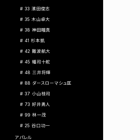
# 33 濱田俊志
# 35 木山卓大
# 38 神田瞳真
# 41 杉本凱
# 42 難波航大
# 45 幡司十舵
# 48 三井将輝
# 88 ダースローマシュ匡
# 37 小山桂司
# 73 好井勇人
# 99 林一茂
# 25 谷口功一
アパレル