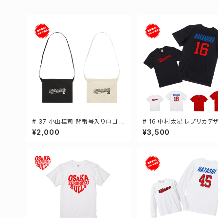
# 37 小山桂司 背番号入りロゴ キ
# 16 中村太星 レプリカデ
ャンバスサコッシュ 選手還元 2カ
3カラー 選手還元 半袖Tシャ
¥2,000
¥3,500
ラー 001461
-XXXLサイズ 500101