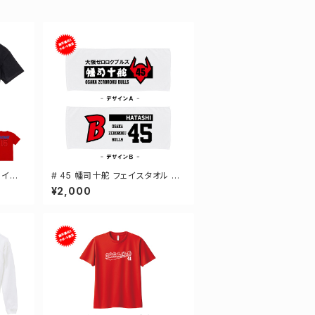
ザイン
# 45 幡司十舵 フェイスタオル 選
ツ S
手還元 2デザイン FT0144
¥2,000