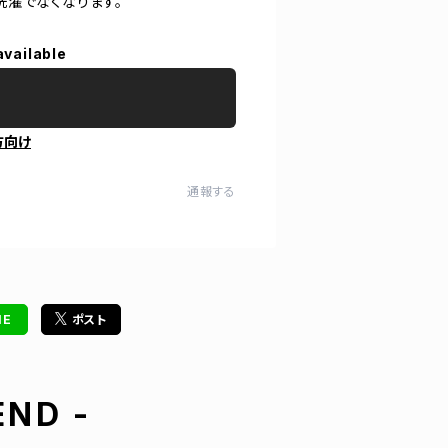
洗濯でなくなります。
available
方向け
通報する
NE
ポスト
ND -