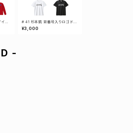
ザイン
# 41 杉本凱 背番号入りロゴ ドラ
ツ S
イTシャツ 半袖 選手還元 3カラー
¥3,000
S-5Lサイズ 000300
D -