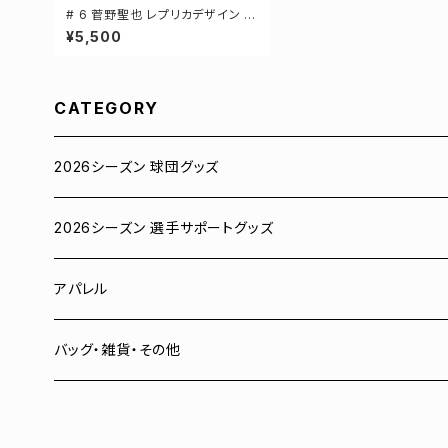
# 6 菅野聖也 レプリカデザイン 3
カラー 選手還元 ベースボールシ
¥5,500
ャツ S-XXLサイズ 598201
CATEGORY
2026シーズン 球団グッズ
ユニフォーム
2026シーズン 選手サポートグッズ
Tシャツ
# 00 蓮
アパレル
スウェット
# 0 岡田竜汰
スウェット・パーカー
バッグ・雑貨・その他
パーカー
# 1 朝田健祥
Tシャツ