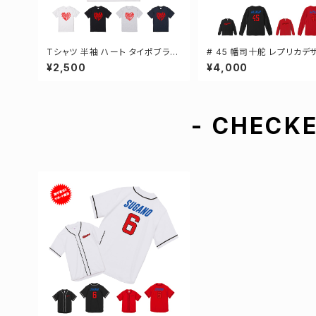
Tシャツ 半袖 ハート タイポブラフ
# 45 幡司十舵 レプリカデ
ィー 4カラー ゼロクロ ゼロロクク
3カラー 選手還元 長袖Tシャ
¥2,500
¥4,000
ロージング S-XXXLサイズ 2-50
-XXLサイズ 501101
01
- CHECKE