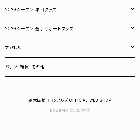
2026シーズン 球団グッズ
ユニフォーム
2026シーズン 選手サポートグッズ
Tシャツ
# 00 蓮
アパレル
スウェット
# 0 岡田竜汰
スウェット・パーカー
バッグ・雑貨・その他
パーカー
# 1 朝田健祥
Tシャツ
© 大阪ゼロロクブルズ OFFICIAL WEB SHOP
キャップ
# 2 岩波龍之介
キャップ
Powered by
タオル
# 3 土塀一輝