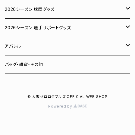
2026シーズン 球団グッズ
ユニフォーム
2026シーズン 選手サポートグッズ
Tシャツ
# 00 蓮
アパレル
スウェット
# 0 岡田竜汰
スウェット・パーカー
バッグ・雑貨・その他
パーカー
# 1 朝田健祥
Tシャツ
© 大阪ゼロロクブルズ OFFICIAL WEB SHOP
キャップ
# 2 岩波龍之介
キャップ
Powered by
タオル
# 3 土塀一輝