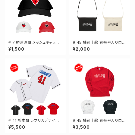
# 7 勝浦淳世 メッシュキャップ
# 45 幡司十舵 背番号入りロゴ
選手還元 3カラー 000700
キャンバスサコッシュ 選手還元
¥1,500
¥2,000
2カラー 001461
# 41 杉本凱 レプリカデザイン
# 45 幡司十舵 背番号入りロゴ
3カラー 選手還元 ベースボール
ドライTシャツ 長袖 選手還元 3
¥5,500
¥3,500
シャツ S-XXLサイズ 598201
カラー S-5Lサイズ 000304