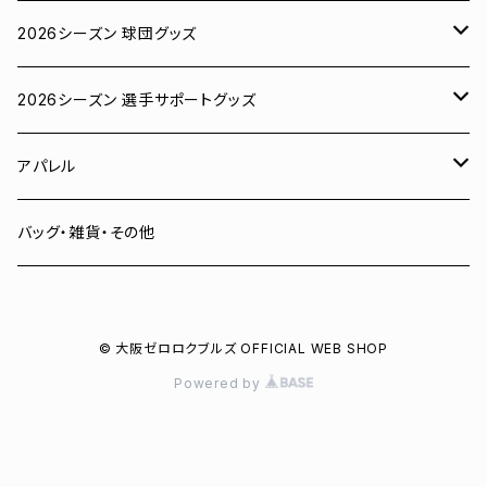
2026シーズン 球団グッズ
ユニフォーム
2026シーズン 選手サポートグッズ
Tシャツ
# 00 蓮
アパレル
スウェット
# 0 岡田竜汰
スウェット・パーカー
バッグ・雑貨・その他
パーカー
# 1 朝田健祥
Tシャツ
© 大阪ゼロロクブルズ OFFICIAL WEB SHOP
キャップ
# 2 岩波龍之介
キャップ
Powered by
タオル
# 3 土塀一輝