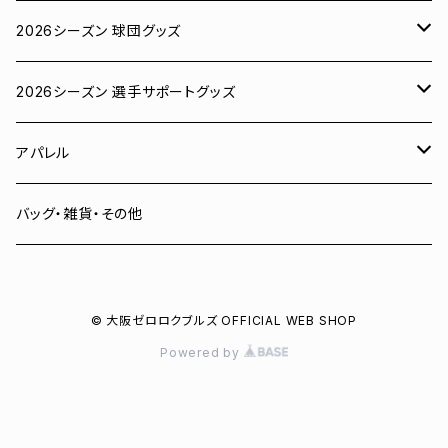
2026シーズン 球団グッズ
ユニフォーム
2026シーズン 選手サポートグッズ
Tシャツ
# 00 蓮
アパレル
スウェット
# 0 岡田竜汰
スウェット・パーカー
バッグ・雑貨・その他
パーカー
# 1 朝田健祥
Tシャツ
© 大阪ゼロロクブルズ OFFICIAL WEB SHOP
キャップ
# 2 岩波龍之介
キャップ
Powered by
タオル
# 3 土塀一輝