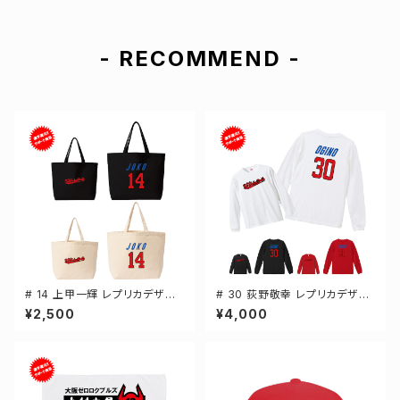
- RECOMMEND -
# 14 上甲一輝 レプリカデザイ
# 30 荻野敬幸 レプリカデザイ
ン 選手還元 キャンバストートバ
ン 3カラー 選手還元 長袖Tシャ
¥2,500
¥4,000
ッグ 2カラー MLサイズ 00077
ツ S-XXLサイズ 501101
8