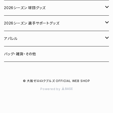
2026シーズン 球団グッズ
ユニフォーム
2026シーズン 選手サポートグッズ
Tシャツ
# 00 蓮
アパレル
スウェット
# 0 岡田竜汰
スウェット・パーカー
バッグ・雑貨・その他
パーカー
# 1 朝田健祥
Tシャツ
© 大阪ゼロロクブルズ OFFICIAL WEB SHOP
キャップ
# 2 岩波龍之介
キャップ
Powered by
タオル
# 3 土塀一輝