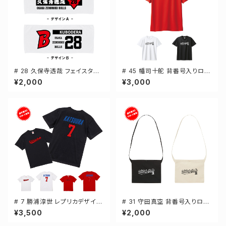
# 28 久保寺透哉 フェイスタオ
# 45 幡司十舵 背番号入りロゴ
ル 選手還元 2デザイン FT014
ドライTシャツ 半袖 選手還元 3
¥2,000
¥3,000
4
カラー S-5Lサイズ 000300
# 7 勝浦淳世 レプリカデザイン
# 31 守田真空 背番号入りロゴ
3カラー 選手還元 半袖Tシャツ
キャンバスサコッシュ 選手還元
¥3,500
¥2,000
S-XXXLサイズ 500101
2カラー 001461