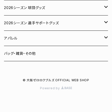
2026シーズン 球団グッズ
ユニフォーム
2026シーズン 選手サポートグッズ
Tシャツ
# 00 蓮
アパレル
スウェット
# 0 岡田竜汰
スウェット・パーカー
バッグ・雑貨・その他
パーカー
# 1 朝田健祥
Tシャツ
© 大阪ゼロロクブルズ OFFICIAL WEB SHOP
キャップ
# 2 岩波龍之介
キャップ
Powered by
タオル
# 3 土塀一輝