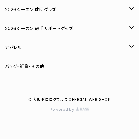
2026シーズン 球団グッズ
ユニフォーム
2026シーズン 選手サポートグッズ
Tシャツ
# 00 蓮
アパレル
スウェット
# 0 岡田竜汰
スウェット・パーカー
バッグ・雑貨・その他
パーカー
# 1 朝田健祥
Tシャツ
© 大阪ゼロロクブルズ OFFICIAL WEB SHOP
キャップ
# 2 岩波龍之介
キャップ
Powered by
タオル
# 3 土塀一輝