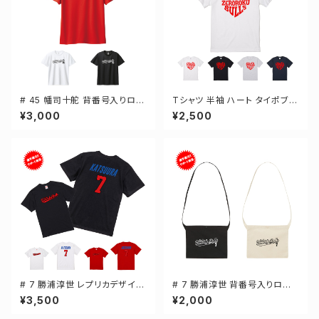
# 45 幡司十舵 背番号入りロゴ
Tシャツ 半袖 ハート タイポブラ
ドライTシャツ 半袖 選手還元 3
フィー 4カラー ゼロクロ ゼロロ
¥3,000
¥2,500
カラー S-5Lサイズ 000300
ククロージング S-XXXLサイズ
2-5001
# 7 勝浦淳世 レプリカデザイン
# 7 勝浦淳世 背番号入りロゴ
3カラー 選手還元 半袖Tシャツ
キャンバスサコッシュ 選手還元
¥3,500
¥2,000
S-XXXLサイズ 500101
2カラー 001461