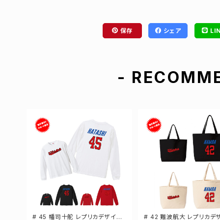
保存
シェア
LI
- RECOMME
# 45 幡司十舵 レプリカデザイン
# 42 難波航大 レプリカデ