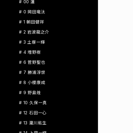
# 00 蓮
# 0 岡田竜汰
# 1 朝田健祥
# 2 岩波龍之介
# 3 土塀一輝
# 4 増野樹
# 6 菅野聖也
# 7 勝浦淳世
# 8 小櫻康成
# 9 野島煌
# 10 久保一真
# 12 石田一心
# 13 瀧川紘生
# 14 上甲一輝