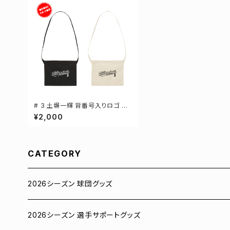
# 3 土塀一輝 背番号入りロゴ キ
ャンバスサコッシュ 選手還元 2カ
¥2,000
ラー 001461
CATEGORY
2026シーズン 球団グッズ
ユニフォーム
2026シーズン 選手サポートグッズ