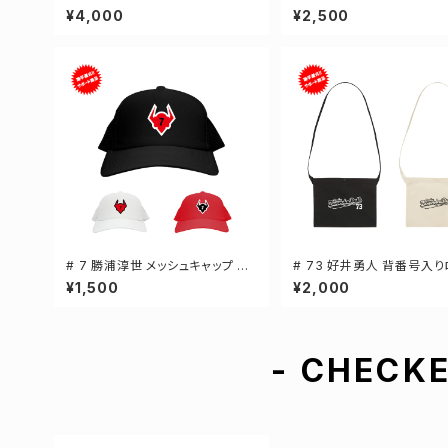
3カラー 選手還元 長袖Tシャツ S
選手還元 キャンバストートバ
¥4,000
¥2,500
-XXLサイズ 501101
カラー MLサイズ 000778
# 7 勝浦淳世 メッシュキャップ 選
# 73 好井勇人 背番号入り
手還元 3カラー 000700
ャンバスサコッシュ 選手還元
¥1,500
¥2,000
ラー 001461
- CHECKE