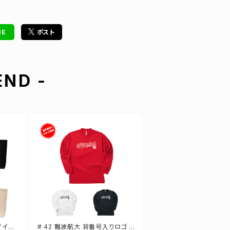
NE
ポスト
ND -
ザイン
# 42 難波航大 背番号入りロゴ ド