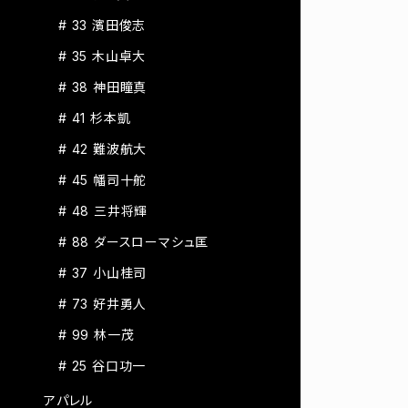
# 33 濱田俊志
# 35 木山卓大
# 38 神田瞳真
# 41 杉本凱
# 42 難波航大
# 45 幡司十舵
# 48 三井将輝
# 88 ダースローマシュ匡
# 37 小山桂司
# 73 好井勇人
# 99 林一茂
# 25 谷口功一
アパレル