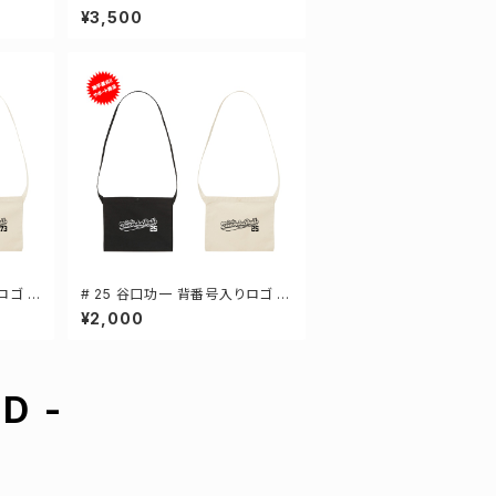
ッグ 2
ライTシャツ 長袖 選手還元 3カラ
¥3,500
ー S-5Lサイズ 000304
ロゴ キ
# 25 谷口功一 背番号入りロゴ キ
 2カ
ャンバスサコッシュ 選手還元 2カ
¥2,000
ラー 001461
D -