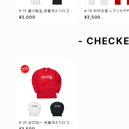
# 13 瀧川紘生 背番号入りロゴ ド
# 16 中村太星 レプリカデ
ライTシャツ 半袖 選手還元 3カラ
3カラー 選手還元 半袖Tシャ
¥3,000
¥3,500
ー S-5Lサイズ 000300
-XXXLサイズ 500101
- CHECKE
# 25 谷口功一 背番号入りロゴ ド
ライTシャツ 長袖 選手還元 3カラ
¥3,500