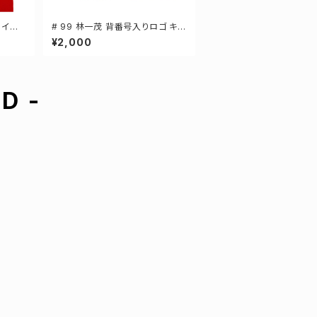
ザイン
# 99 林一茂 背番号入りロゴ キャ
ツ S
ンバスサコッシュ 選手還元 2カラ
¥2,000
ー 001461
D -