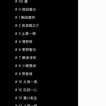
# 00 蓮
# 0 岡田竜汰
# 1 朝田健祥
# 2 岩波龍之介
# 3 土塀一輝
# 4 増野樹
# 6 菅野聖也
# 7 勝浦淳世
# 8 小櫻康成
# 9 野島煌
# 10 久保一真
# 12 石田一心
# 13 瀧川紘生
# 14 上甲一輝