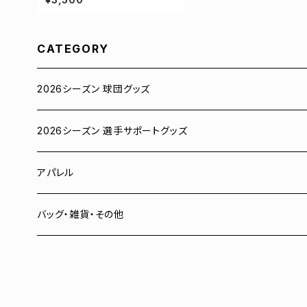
ー S-5Lサイズ 000304
CATEGORY
2026シーズン 球団グッズ
ユニフォーム
2026シーズン 選手サポートグッズ
Tシャツ
# 00 蓮
アパレル
スウェット
# 0 岡田竜汰
スウェット・パーカー
バッグ・雑貨・その他
パーカー
# 1 朝田健祥
Tシャツ
キャップ
# 2 岩波龍之介
キャップ