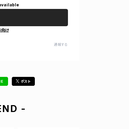
available
方向け
通報する
NE
ポスト
ND -