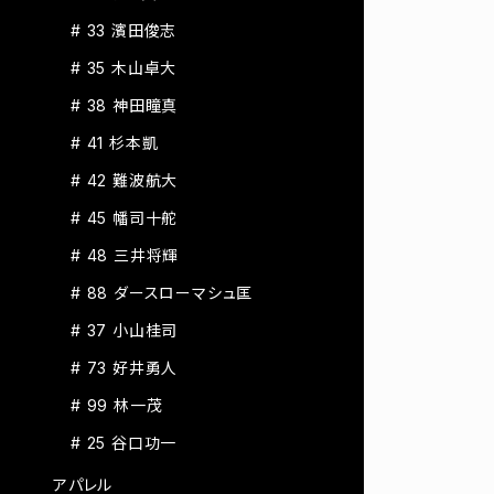
# 33 濱田俊志
# 35 木山卓大
# 38 神田瞳真
# 41 杉本凱
# 42 難波航大
# 45 幡司十舵
# 48 三井将輝
# 88 ダースローマシュ匡
# 37 小山桂司
# 73 好井勇人
# 99 林一茂
# 25 谷口功一
アパレル