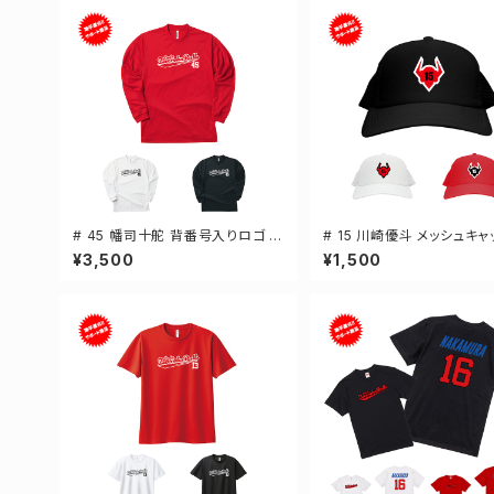
# 45 幡司十舵 背番号入りロゴ ド
# 15 川崎優斗 メッシュキャ
ライTシャツ 長袖 選手還元 3カラ
手還元 3カラー 000700
¥3,500
¥1,500
ー S-5Lサイズ 000304