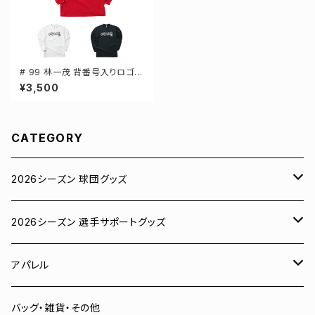
# 99 林一茂 背番号入りロゴ ド
ライTシャツ 長袖 選手還元 3カ
¥3,500
ラー S-5Lサイズ 000304
CATEGORY
2026シーズン 球団グッズ
ユニフォーム
2026シーズン 選手サポートグッズ
Tシャツ
# 00 蓮
アパレル
スウェット
# 0 岡田竜汰
スウェット・パーカー
バッグ・雑貨・その他