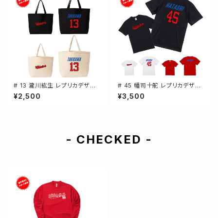
# 13 瀧川紘生 レプリカデザイ
# 45 幡司十舵 レプリカデザイ
ン 選手還元 キャンバストートバ
ン 3カラー 選手還元 半袖Tシャ
¥2,500
¥3,500
ッグ 2カラー MLサイズ 00077
ツ S-XXXLサイズ 500101
8
- CHECKED -