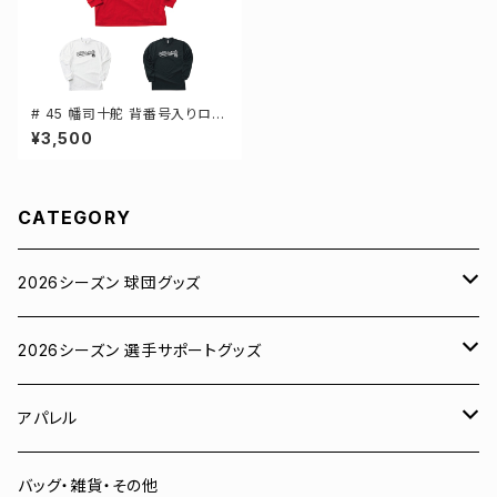
# 45 幡司十舵 背番号入りロゴ
ドライTシャツ 長袖 選手還元 3
¥3,500
カラー S-5Lサイズ 000304
CATEGORY
2026シーズン 球団グッズ
ユニフォーム
2026シーズン 選手サポートグッズ
Tシャツ
# 00 蓮
アパレル
スウェット
# 0 岡田竜汰
スウェット・パーカー
バッグ・雑貨・その他