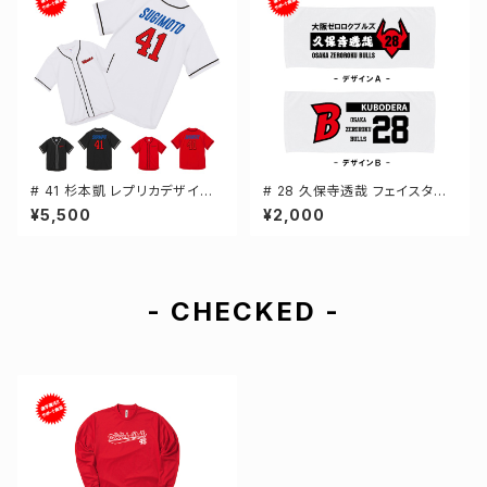
# 41 杉本凱 レプリカデザイン
# 28 久保寺透哉 フェイスタオ
3カラー 選手還元 ベースボール
ル 選手還元 2デザイン FT014
¥5,500
¥2,000
シャツ S-XXLサイズ 598201
4
- CHECKED -