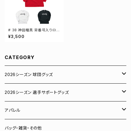
# 38 神田瞳真 背番号入りロゴ
ドライTシャツ 長袖 選手還元 3
¥3,500
カラー S-5Lサイズ 000304
CATEGORY
2026シーズン 球団グッズ
ユニフォーム
2026シーズン 選手サポートグッズ
Tシャツ
# 00 蓮
アパレル
スウェット
# 0 岡田竜汰
スウェット・パーカー
バッグ・雑貨・その他