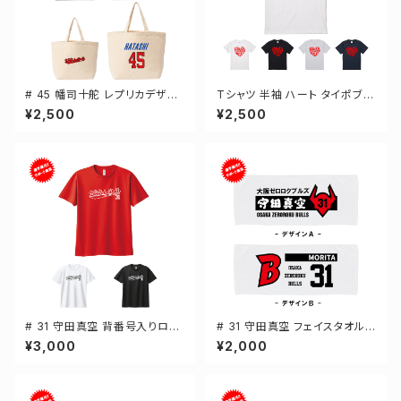
# 45 幡司十舵 レプリカデザイ
Tシャツ 半袖 ハート タイポブラ
ン 選手還元 キャンバストートバ
フィー 4カラー ゼロクロ ゼロロ
¥2,500
¥2,500
ッグ 2カラー MLサイズ 00077
ククロージング S-XXXLサイズ
8
2-5001
# 31 守田真空 背番号入りロゴ
# 31 守田真空 フェイスタオル
ドライTシャツ 半袖 選手還元 3
選手還元 2デザイン FT0144
¥3,000
¥2,000
カラー S-5Lサイズ 000300