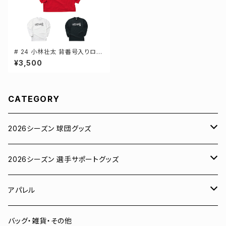
# 24 小林壮太 背番号入りロゴ
ドライTシャツ 長袖 選手還元 3
¥3,500
カラー S-5Lサイズ 000304
CATEGORY
2026シーズン 球団グッズ
ユニフォーム
2026シーズン 選手サポートグッズ
Tシャツ
# 00 蓮
アパレル
スウェット
# 0 岡田竜汰
スウェット・パーカー
バッグ・雑貨・その他