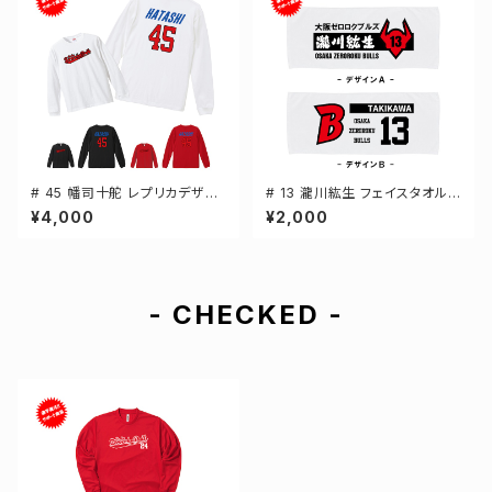
# 45 幡司十舵 レプリカデザイ
# 13 瀧川紘生 フェイスタオル
ン 3カラー 選手還元 長袖Tシャ
選手還元 2デザイン FT0144
¥4,000
¥2,000
ツ S-XXLサイズ 501101
- CHECKED -