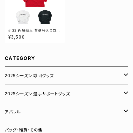
# 22 近藤勘太 背番号入りロゴ
ドライTシャツ 長袖 選手還元 3
¥3,500
カラー S-5Lサイズ 000304
CATEGORY
2026シーズン 球団グッズ
ユニフォーム
2026シーズン 選手サポートグッズ
Tシャツ
# 00 蓮
アパレル
スウェット
# 0 岡田竜汰
スウェット・パーカー
バッグ・雑貨・その他