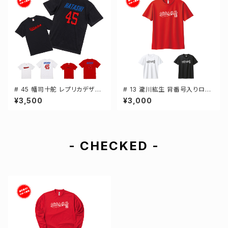
# 45 幡司十舵 レプリカデザイ
# 13 瀧川紘生 背番号入りロゴ
ン 3カラー 選手還元 半袖Tシャ
ドライTシャツ 半袖 選手還元 3
¥3,500
¥3,000
ツ S-XXXLサイズ 500101
カラー S-5Lサイズ 000300
- CHECKED -