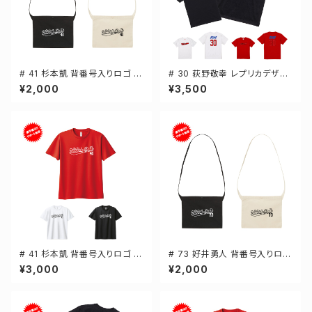
# 41 杉本凱 背番号入りロゴ キ
# 30 荻野敬幸 レプリカデザイ
ャンバスサコッシュ 選手還元 2
ン 3カラー 選手還元 半袖Tシャ
¥2,000
¥3,500
カラー 001461
ツ S-XXXLサイズ 500101
# 41 杉本凱 背番号入りロゴ ド
# 73 好井勇人 背番号入りロゴ
ライTシャツ 半袖 選手還元 3カ
キャンバスサコッシュ 選手還元
¥3,000
¥2,000
ラー S-5Lサイズ 000300
2カラー 001461