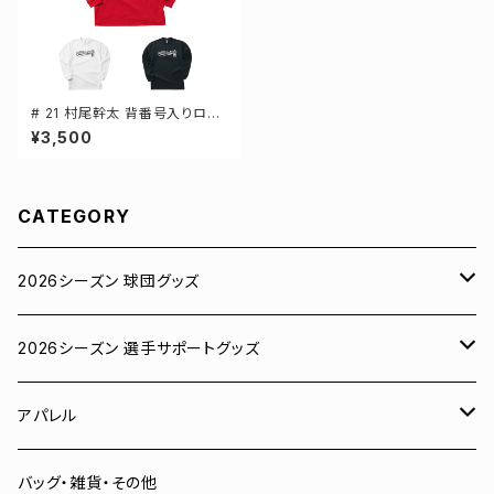
# 21 村尾幹太 背番号入りロゴ
ドライTシャツ 長袖 選手還元 3
¥3,500
カラー S-5Lサイズ 000304
CATEGORY
2026シーズン 球団グッズ
ユニフォーム
2026シーズン 選手サポートグッズ
Tシャツ
# 00 蓮
アパレル
スウェット
# 0 岡田竜汰
スウェット・パーカー
バッグ・雑貨・その他