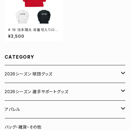
# 18 池本陽太 背番号入りロゴ
ドライTシャツ 長袖 選手還元 3
¥3,500
カラー S-5Lサイズ 000304
CATEGORY
2026シーズン 球団グッズ
ユニフォーム
2026シーズン 選手サポートグッズ
Tシャツ
# 00 蓮
アパレル
スウェット
# 0 岡田竜汰
スウェット・パーカー
バッグ・雑貨・その他