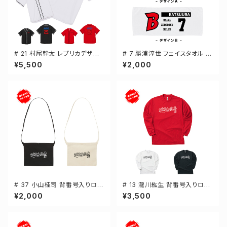
# 21 村尾幹太 レプリカデザイ
# 7 勝浦淳世 フェイスタオル 選
ン 3カラー 選手還元 ベースボ
手還元 2デザイン FT0144
¥5,500
¥2,000
ールシャツ S-XXLサイズ 5982
01
# 37 小山桂司 背番号入りロゴ
# 13 瀧川紘生 背番号入りロゴ
キャンバスサコッシュ 選手還元
ドライTシャツ 長袖 選手還元 3
¥2,000
¥3,500
2カラー 001461
カラー S-5Lサイズ 000304