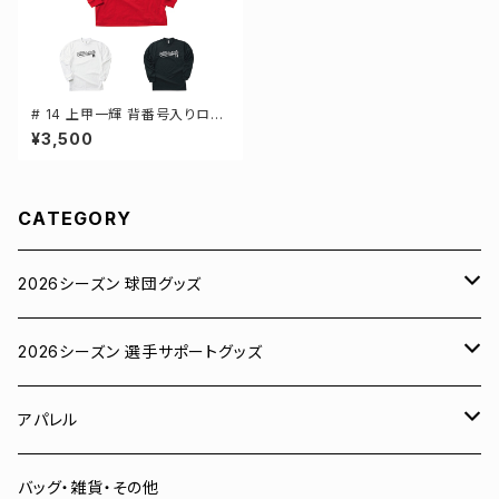
# 14 上甲一輝 背番号入りロゴ
ドライTシャツ 長袖 選手還元 3
¥3,500
カラー S-5Lサイズ 000304
CATEGORY
2026シーズン 球団グッズ
ユニフォーム
2026シーズン 選手サポートグッズ
Tシャツ
# 00 蓮
アパレル
スウェット
# 0 岡田竜汰
スウェット・パーカー
バッグ・雑貨・その他