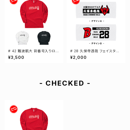
# 42 難波航大 背番号入りロゴ
# 28 久保寺透哉 フェイスタオ
ドライTシャツ 長袖 選手還元 3
ル 選手還元 2デザイン FT014
¥3,500
¥2,000
カラー S-5Lサイズ 000304
4
- CHECKED -