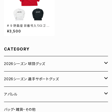
# 9 野島煌 背番号入りロゴ ド
ライTシャツ 長袖 選手還元 3カ
¥3,500
ラー S-5Lサイズ 000304
CATEGORY
2026シーズン 球団グッズ
ユニフォーム
2026シーズン 選手サポートグッズ
Tシャツ
# 00 蓮
アパレル
スウェット
# 0 岡田竜汰
スウェット・パーカー
バッグ・雑貨・その他