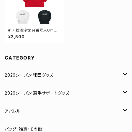
# 7 勝浦淳世 背番号入りロゴ
ドライTシャツ 長袖 選手還元 3
¥3,500
カラー S-5Lサイズ 000304
CATEGORY
2026シーズン 球団グッズ
ユニフォーム
2026シーズン 選手サポートグッズ
Tシャツ
# 00 蓮
アパレル
スウェット
# 0 岡田竜汰
スウェット・パーカー
バッグ・雑貨・その他