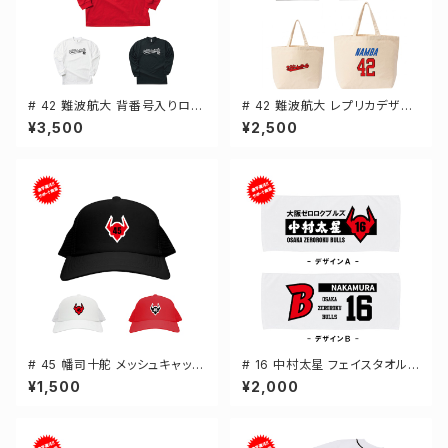
# 42 難波航大 背番号入りロゴ
# 42 難波航大 レプリカデザイ
ドライTシャツ 長袖 選手還元 3
ン 選手還元 キャンバストートバ
¥3,500
¥2,500
カラー S-5Lサイズ 000304
ッグ 2カラー MLサイズ 00077
8
# 45 幡司十舵 メッシュキャップ
# 16 中村太星 フェイスタオル
選手還元 3カラー 000700
選手還元 2デザイン FT0144
¥1,500
¥2,000