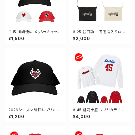
# 15 川崎優斗 メッシュキャップ
# 25 谷口功一 背番号入りロゴ
選手還元 3カラー 000700
キャンバスサコッシュ 選手還元
¥1,500
¥2,000
2カラー 001461
2026シーズン 球団レプリカ メ
# 45 幡司十舵 レプリカデザイ
ッシュキャップ ブラック フリーサ
ン 3カラー 選手還元 長袖Tシャ
¥1,200
¥4,000
イズ 2-000700
ツ S-XXLサイズ 501101