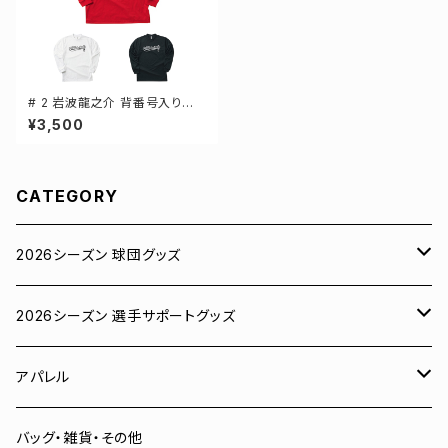
# 2 岩波龍之介 背番号入りロ
ゴ ドライTシャツ 長袖 選手還元
¥3,500
3カラー S-5Lサイズ 000304
CATEGORY
2026シーズン 球団グッズ
ユニフォーム
2026シーズン 選手サポートグッズ
Tシャツ
# 00 蓮
アパレル
スウェット
# 0 岡田竜汰
スウェット・パーカー
バッグ・雑貨・その他