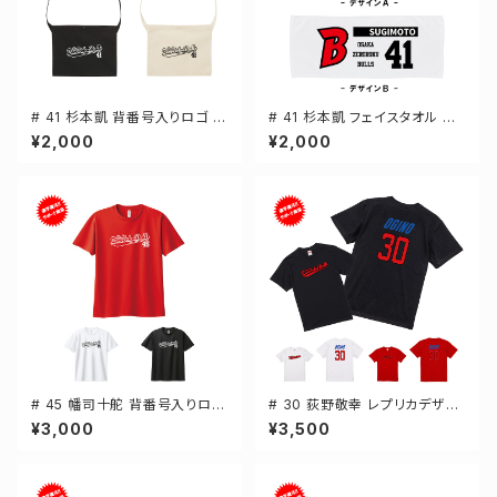
# 41 杉本凱 背番号入りロゴ キ
# 41 杉本凱 フェイスタオル 選
ャンバスサコッシュ 選手還元 2
手還元 2デザイン FT0144
¥2,000
¥2,000
カラー 001461
# 45 幡司十舵 背番号入りロゴ
# 30 荻野敬幸 レプリカデザイ
ドライTシャツ 半袖 選手還元 3
ン 3カラー 選手還元 半袖Tシャ
¥3,000
¥3,500
カラー S-5Lサイズ 000300
ツ S-XXXLサイズ 500101