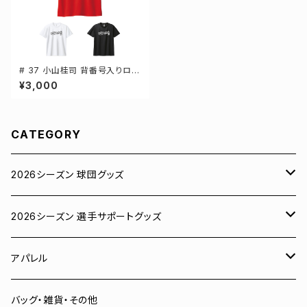
# 37 小山桂司 背番号入りロゴ
ドライTシャツ 半袖 選手還元 3
¥3,000
カラー S-5Lサイズ 000300
CATEGORY
2026シーズン 球団グッズ
ユニフォーム
2026シーズン 選手サポートグッズ
Tシャツ
# 00 蓮
アパレル
スウェット
# 0 岡田竜汰
スウェット・パーカー
バッグ・雑貨・その他