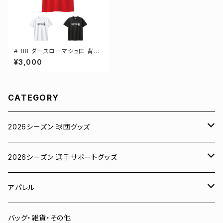
# 88 ダースローマシュ匡 背番
号入りロゴ ドライTシャツ 半袖
¥3,000
選手還元 3カラー S-5Lサイズ
000300
CATEGORY
2026シーズン 球団グッズ
ユニフォーム
2026シーズン 選手サポートグッズ
Tシャツ
# 00 蓮
アパレル
スウェット
# 0 岡田竜汰
スウェット・パーカー
バッグ・雑貨・その他