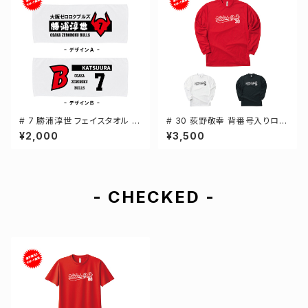
# 7 勝浦淳世 フェイスタオル 選
# 30 荻野敬幸 背番号入りロゴ
手還元 2デザイン FT0144
ドライTシャツ 長袖 選手還元 3
¥2,000
¥3,500
カラー S-5Lサイズ 000304
- CHECKED -