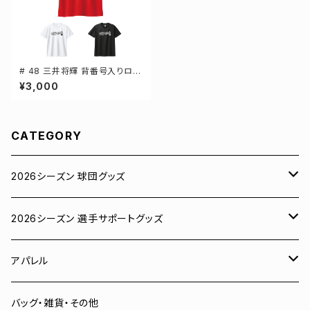
# 48 三井将輝 背番号入りロゴ
ドライTシャツ 半袖 選手還元 3
¥3,000
カラー S-5Lサイズ 000300
CATEGORY
2026シーズン 球団グッズ
ユニフォーム
2026シーズン 選手サポートグッズ
Tシャツ
# 00 蓮
アパレル
スウェット
# 0 岡田竜汰
スウェット・パーカー
バッグ・雑貨・その他