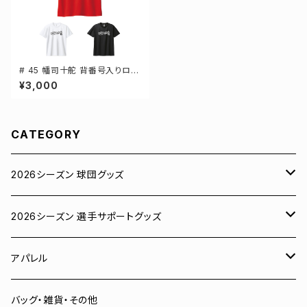
# 45 幡司十舵 背番号入りロゴ
ドライTシャツ 半袖 選手還元 3
¥3,000
カラー S-5Lサイズ 000300
CATEGORY
2026シーズン 球団グッズ
ユニフォーム
2026シーズン 選手サポートグッズ
Tシャツ
# 00 蓮
アパレル
スウェット
# 0 岡田竜汰
スウェット・パーカー
バッグ・雑貨・その他