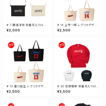
# 7 勝浦淳世 背番号入りロゴ
# 14 上甲一輝 レプリカデザイ
キャンバスサコッシュ 選手還元
ン 選手還元 キャンバストートバ
¥2,000
¥2,500
2カラー 001461
ッグ 2カラー MLサイズ 00077
8
# 13 瀧川紘生 レプリカデザイ
# 30 荻野敬幸 背番号入りロゴ
ン 選手還元 キャンバストートバ
ドライTシャツ 長袖 選手還元 3
¥2,500
¥3,500
ッグ 2カラー MLサイズ 00077
カラー S-5Lサイズ 000304
8