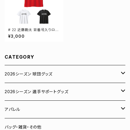
# 22 近藤勘太 背番号入りロゴ
ドライTシャツ 半袖 選手還元 3
¥3,000
カラー S-5Lサイズ 000300
CATEGORY
2026シーズン 球団グッズ
ユニフォーム
2026シーズン 選手サポートグッズ
Tシャツ
# 00 蓮
アパレル
スウェット
# 0 岡田竜汰
スウェット・パーカー
バッグ・雑貨・その他