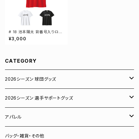
# 18 池本陽太 背番号入りロゴ
ドライTシャツ 半袖 選手還元 3
¥3,000
カラー S-5Lサイズ 000300
CATEGORY
2026シーズン 球団グッズ
ユニフォーム
2026シーズン 選手サポートグッズ
Tシャツ
# 00 蓮
アパレル
スウェット
# 0 岡田竜汰
スウェット・パーカー
バッグ・雑貨・その他