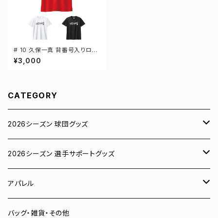
# 10 久保一真 背番号入りロゴ
ドライTシャツ 半袖 選手還元 3
¥3,000
カラー S-5Lサイズ 000300
CATEGORY
2026シーズン 球団グッズ
ユニフォーム
2026シーズン 選手サポートグッズ
Tシャツ
# 00 蓮
アパレル
スウェット
# 0 岡田竜汰
スウェット・パーカー
バッグ・雑貨・その他