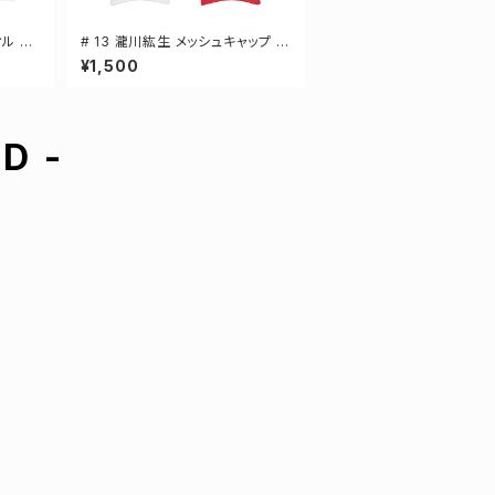
オル 選
# 13 瀧川紘生 メッシュキャップ 選
手還元 3カラー 000700
¥1,500
D -