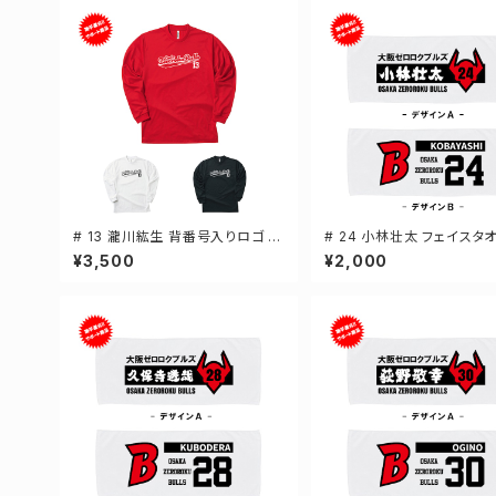
# 13 瀧川紘生 背番号入りロゴ ド
# 24 小林壮太 フェイスタ
ライTシャツ 長袖 選手還元 3カラ
手還元 2デザイン FT0144
¥3,500
¥2,000
ー S-5Lサイズ 000304