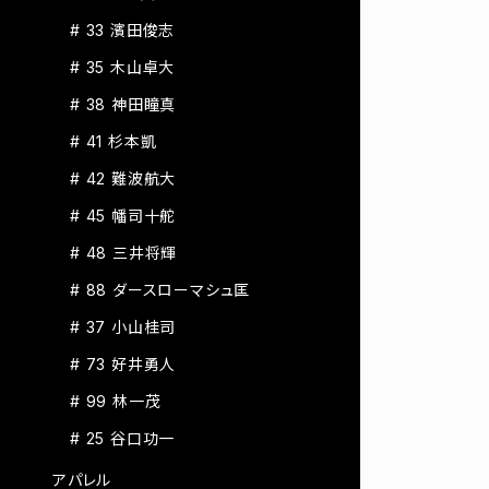
# 33 濱田俊志
# 35 木山卓大
# 38 神田瞳真
# 41 杉本凱
# 42 難波航大
# 45 幡司十舵
# 48 三井将輝
# 88 ダースローマシュ匡
# 37 小山桂司
# 73 好井勇人
# 99 林一茂
# 25 谷口功一
アパレル