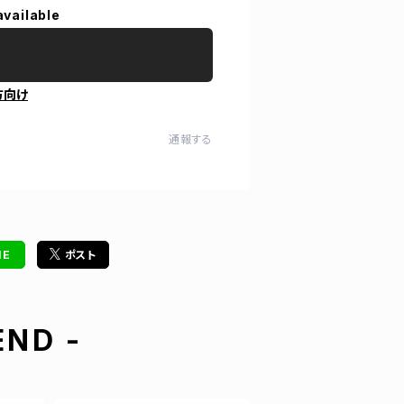
available
方向け
通報する
NE
ポスト
ND -