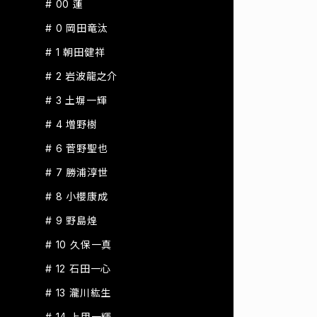
# 00 蓮
# 0 岡田竜汰
# 1 朝田健祥
# 2 岩波龍之介
# 3 土塀一輝
# 4 増野樹
# 6 菅野聖也
# 7 勝浦淳世
# 8 小櫻康成
# 9 野島煌
# 10 久保一真
# 12 石田一心
# 13 瀧川紘生
# 14 上甲一輝