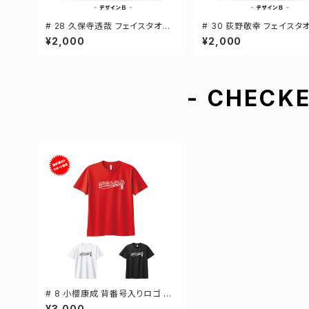
# 28 久保寺透哉 フェイスタオル
# 30 荻野敬幸 フェイスタ
選手還元 2デザイン FT0144
手還元 2デザイン FT0144
¥2,000
¥2,000
- CHECKE
# 8 小櫻康成 背番号入りロゴ ド
ライTシャツ 半袖 選手還元 3カラ
¥3,000