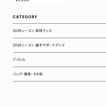
ー S-5Lサイズ 000300
CATEGORY
2026シーズン 球団グッズ
ユニフォーム
2026シーズン 選手サポートグッズ
Tシャツ
# 00 蓮
アパレル
スウェット
# 0 岡田竜汰
スウェット・パーカー
バッグ・雑貨・その他
パーカー
# 1 朝田健祥
Tシャツ
キャップ
# 2 岩波龍之介
キャップ