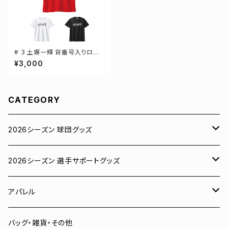
# 3 土塀一輝 背番号入りロゴ
ドライTシャツ 半袖 選手還元 3
¥3,000
カラー S-5Lサイズ 000300
CATEGORY
2026シーズン 球団グッズ
ユニフォーム
2026シーズン 選手サポートグッズ
Tシャツ
# 00 蓮
アパレル
スウェット
# 0 岡田竜汰
スウェット・パーカー
バッグ・雑貨・その他