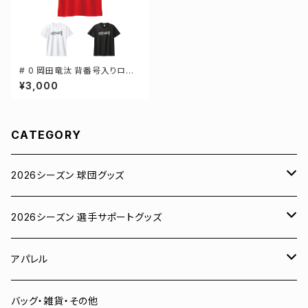
# 0 岡田竜汰 背番号入りロゴ
ドライTシャツ 半袖 選手還元 3
¥3,000
カラー S-5Lサイズ 000300
CATEGORY
2026シーズン 球団グッズ
ユニフォーム
2026シーズン 選手サポートグッズ
Tシャツ
# 00 蓮
アパレル
スウェット
# 0 岡田竜汰
スウェット・パーカー
バッグ・雑貨・その他