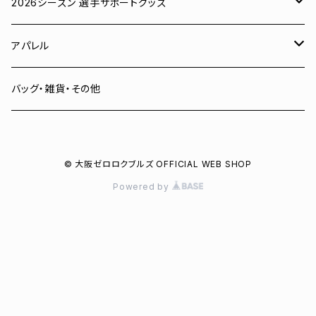
ユニフォーム
2026シーズン 選手サポートグッズ
Tシャツ
# 00 蓮
アパレル
スウェット
# 0 岡田竜汰
スウェット・パーカー
バッグ・雑貨・その他
パーカー
# 1 朝田健祥
Tシャツ
© 大阪ゼロロクブルズ OFFICIAL WEB SHOP
キャップ
# 2 岩波龍之介
キャップ
Powered by
タオル
# 3 土塀一輝
バッグ
# 4 増野樹
# 6 菅野聖也