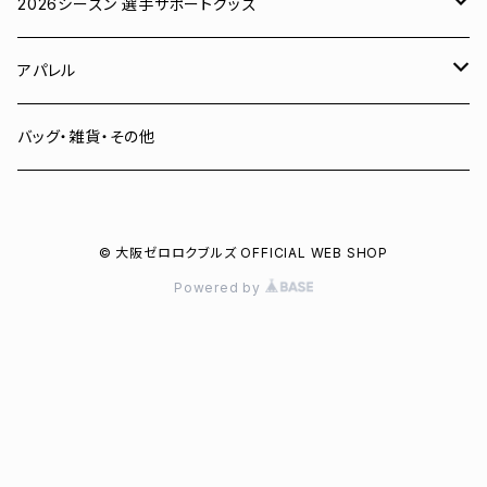
ユニフォーム
2026シーズン 選手サポートグッズ
Tシャツ
# 00 蓮
アパレル
スウェット
# 0 岡田竜汰
スウェット・パーカー
バッグ・雑貨・その他
パーカー
# 1 朝田健祥
Tシャツ
© 大阪ゼロロクブルズ OFFICIAL WEB SHOP
キャップ
# 2 岩波龍之介
キャップ
Powered by
タオル
# 3 土塀一輝
バッグ
# 4 増野樹
# 6 菅野聖也