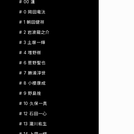
# 00 蓮
# 0 岡田竜汰
# 1 朝田健祥
# 2 岩波龍之介
# 3 土塀一輝
# 4 増野樹
# 6 菅野聖也
# 7 勝浦淳世
# 8 小櫻康成
# 9 野島煌
# 10 久保一真
# 12 石田一心
# 13 瀧川紘生
# 14 上甲一輝