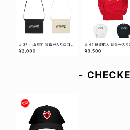
# 37 小山桂司 背番号入りロゴ キ
# 42 難波航大 背番号入り
ャンバスサコッシュ 選手還元 2カ
ライTシャツ 長袖 選手還元
¥2,000
¥3,500
ラー 001461
ー S-5Lサイズ 000304
- CHECKE