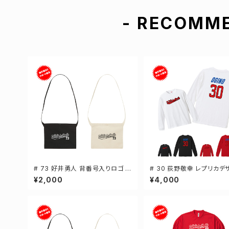
- RECOMME
# 73 好井勇人 背番号入りロゴ キ
# 30 荻野敬幸 レプリカデ
ャンバスサコッシュ 選手還元 2カ
3カラー 選手還元 長袖Tシャ
¥2,000
¥4,000
ラー 001461
-XXLサイズ 501101