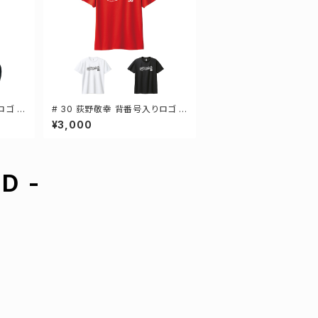
ロゴ ド
# 30 荻野敬幸 背番号入りロゴ ド
 3カラ
ライTシャツ 半袖 選手還元 3カラ
¥3,000
ー S-5Lサイズ 000300
D -