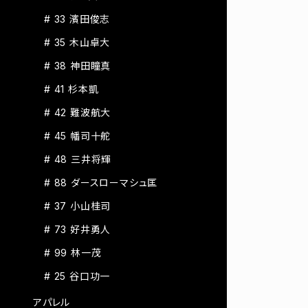
# 33 濱田俊志
# 35 木山卓大
# 38 神田瞳真
# 41 杉本凱
# 42 難波航大
# 45 幡司十舵
# 48 三井将輝
# 88 ダースローマシュ匡
# 37 小山桂司
# 73 好井勇人
# 99 林一茂
# 25 谷口功一
アパレル