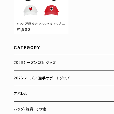
# 22 近藤勘太 メッシュキャップ 選
手還元 3カラー 000700
¥1,500
CATEGORY
2026シーズン 球団グッズ
ユニフォーム
2026シーズン 選手サポートグッズ
Tシャツ
# 00 蓮
アパレル
スウェット
# 0 岡田竜汰
スウェット・パーカー
バッグ・雑貨・その他