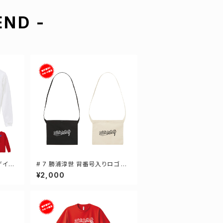
ND -
ザイン
# 7 勝浦淳世 背番号入りロゴ キ
ツ S
ャンバスサコッシュ 選手還元 2カ
¥2,000
ラー 001461