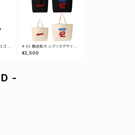
ロゴ ド
# 42 難波航大 レプリカデザイン
 3カラ
選手還元 キャンバストートバッグ 2
¥2,500
カラー MLサイズ 000778
D -