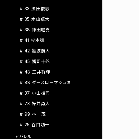
# 33 濱田俊志
# 35 木山卓大
# 38 神田瞳真
# 41 杉本凱
# 42 難波航大
# 45 幡司十舵
# 48 三井将輝
# 88 ダースローマシュ匡
# 37 小山桂司
# 73 好井勇人
# 99 林一茂
# 25 谷口功一
アパレル