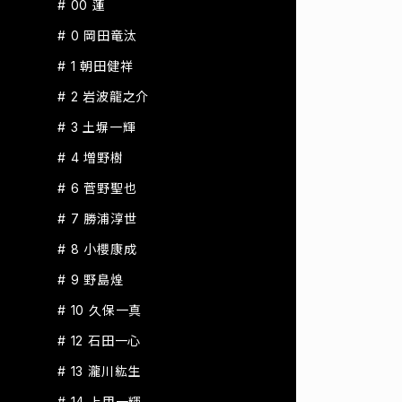
# 00 蓮
# 0 岡田竜汰
# 1 朝田健祥
# 2 岩波龍之介
# 3 土塀一輝
# 4 増野樹
# 6 菅野聖也
# 7 勝浦淳世
# 8 小櫻康成
# 9 野島煌
# 10 久保一真
# 12 石田一心
# 13 瀧川紘生
# 14 上甲一輝