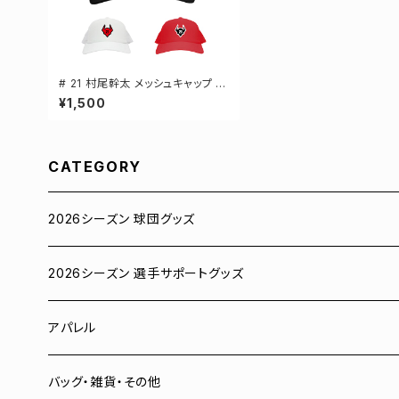
# 21 村尾幹太 メッシュキャップ 選
手還元 3カラー 000700
¥1,500
CATEGORY
2026シーズン 球団グッズ
ユニフォーム
2026シーズン 選手サポートグッズ
Tシャツ
# 00 蓮
アパレル
スウェット
# 0 岡田竜汰
スウェット・パーカー
バッグ・雑貨・その他