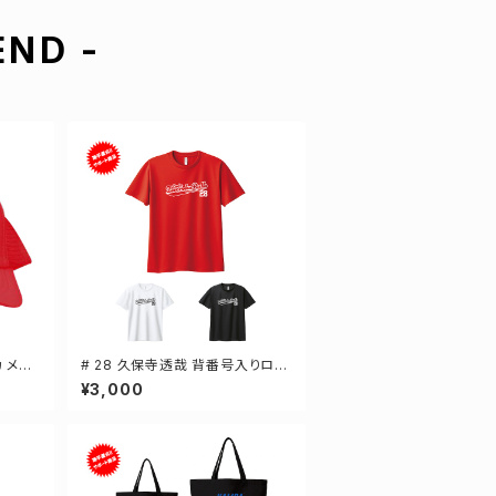
ND -
 メッ
# 28 久保寺透哉 背番号入りロゴ
イズ 3
ドライTシャツ 半袖 選手還元 3カ
¥3,000
ラー S-5Lサイズ 000300