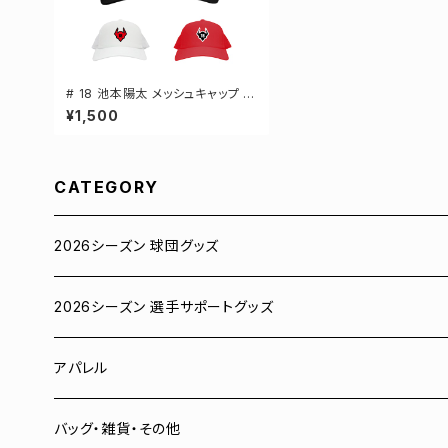
# 18 池本陽太 メッシュキャップ 選
手還元 3カラー 000700
¥1,500
CATEGORY
2026シーズン 球団グッズ
ユニフォーム
2026シーズン 選手サポートグッズ
Tシャツ
# 00 蓮
アパレル
スウェット
# 0 岡田竜汰
スウェット・パーカー
バッグ・雑貨・その他