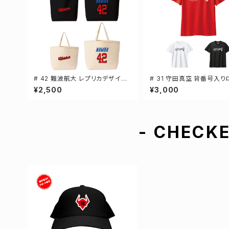
# 42 難波航大 レプリカデザイン
# 31 守田真空 背番号入り
選手還元 キャンバストートバッグ 2
ライTシャツ 半袖 選手還元
¥2,500
¥3,000
カラー MLサイズ 000778
ー S-5Lサイズ 000300
- CHECKE