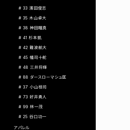
# 33 濱田俊志
# 35 木山卓大
# 38 神田瞳真
# 41 杉本凱
# 42 難波航大
# 45 幡司十舵
# 48 三井将輝
# 88 ダースローマシュ匡
# 37 小山桂司
# 73 好井勇人
# 99 林一茂
# 25 谷口功一
アパレル