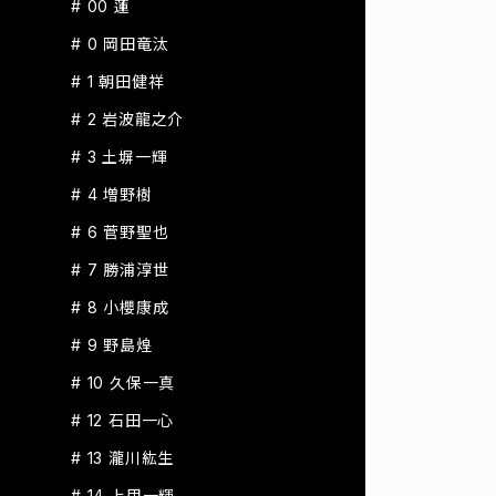
# 00 蓮
# 0 岡田竜汰
# 1 朝田健祥
# 2 岩波龍之介
# 3 土塀一輝
# 4 増野樹
# 6 菅野聖也
# 7 勝浦淳世
# 8 小櫻康成
# 9 野島煌
# 10 久保一真
# 12 石田一心
# 13 瀧川紘生
# 14 上甲一輝