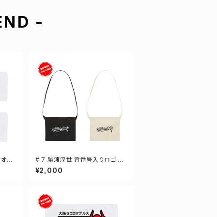
ND -
タオル
# 7 勝浦淳世 背番号入りロゴ キ
44
ャンバスサコッシュ 選手還元 2カ
¥2,000
ラー 001461