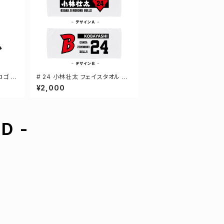
ロゴ ド
# 24 小林壮太 フェイスタオル 選
 3カラ
手還元 2デザイン FT0144
¥2,000
D -