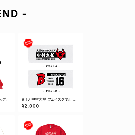
ND -
ャップ
# 16 中村太星 フェイスタオル 選
0
手還元 2デザイン FT0144
¥2,000