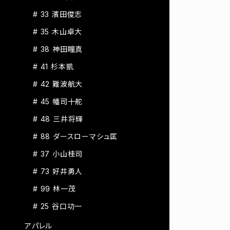
# 33 濱田俊志
# 35 木山卓大
# 38 神田瞳真
# 41 杉本凱
# 42 難波航大
# 45 幡司十舵
# 48 三井将輝
# 88 ダースローマシュ匡
# 37 小山桂司
# 73 好井勇人
# 99 林一茂
# 25 谷口功一
アパレル