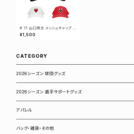
# 17 山口爽太 メッシュキャップ 選
手還元 3カラー 000700
¥1,500
CATEGORY
2026シーズン 球団グッズ
ユニフォーム
2026シーズン 選手サポートグッズ
Tシャツ
# 00 蓮
アパレル
スウェット
# 0 岡田竜汰
スウェット・パーカー
バッグ・雑貨・その他