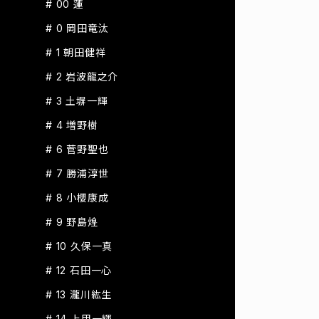
# 00 蓮
# 0 岡田竜汰
# 1 朝田健祥
# 2 岩波龍之介
# 3 土塀一輝
# 4 増野樹
# 6 菅野聖也
# 7 勝浦淳世
# 8 小櫻康成
# 9 野島煌
# 10 久保一真
# 12 石田一心
# 13 瀧川紘生
# 14 上甲一輝