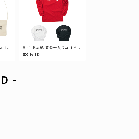
ロゴ キ
# 41 杉本凱 背番号入りロゴ ドラ
 2カ
イTシャツ 長袖 選手還元 3カラー
¥3,500
S-5Lサイズ 000304
D -