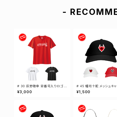
- RECOMME
# 30 荻野敬幸 背番号入りロゴ ド
# 45 幡司十舵 メッシュキ
ライTシャツ 半袖 選手還元 3カラ
選手還元 3カラー 00070
¥3,000
¥1,500
ー S-5Lサイズ 000300