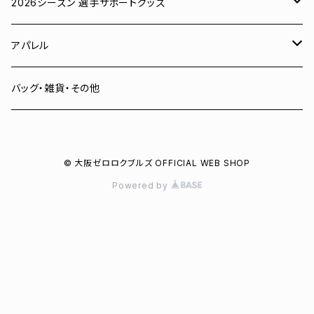
ユニフォーム
2026シーズン 選手サポートグッズ
Tシャツ
# 00 蓮
アパレル
スウェット
# 0 岡田竜汰
スウェット・パーカー
バッグ・雑貨・その他
パーカー
# 1 朝田健祥
Tシャツ
© 大阪ゼロロクブルズ OFFICIAL WEB SHOP
キャップ
# 2 岩波龍之介
キャップ
Powered by
タオル
# 3 土塀一輝
バッグ
# 4 増野樹
# 6 菅野聖也