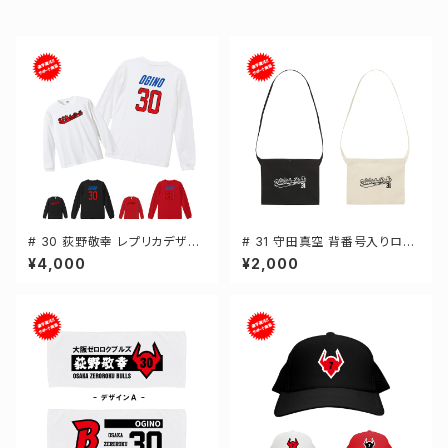
# 30 荻野敬幸 レプリカデザイ
# 31 守田真空 背番号入りロゴ
ン 3カラー 選手還元 長袖Tシャ
キャンバスサコッシュ 選手還元
¥4,000
¥2,000
ツ S-XXLサイズ 501101
2カラー 001461