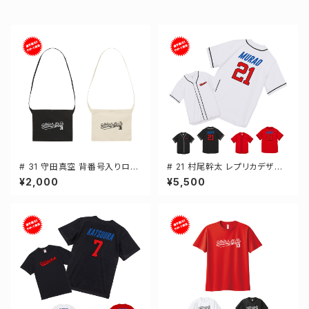
# 31 守田真空 背番号入りロゴ
# 21 村尾幹太 レプリカデザイ
キャンバスサコッシュ 選手還元
ン 3カラー 選手還元 ベースボ
¥2,000
¥5,500
2カラー 001461
ールシャツ S-XXLサイズ 5982
01