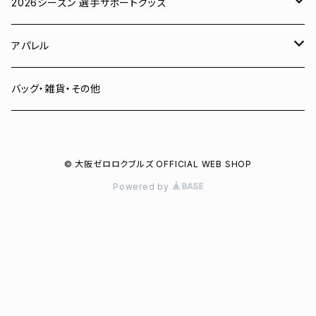
ユニフォーム
2026シーズン 選手サポートグッズ
Tシャツ
# 00 蓮
アパレル
スウェット
# 0 岡田竜汰
スウェット・パーカー
バッグ・雑貨・その他
パーカー
# 1 朝田健祥
Tシャツ
© 大阪ゼロロクブルズ OFFICIAL WEB SHOP
キャップ
# 2 岩波龍之介
キャップ
Powered by
タオル
# 3 土塀一輝
バッグ
# 4 増野樹
# 6 菅野聖也