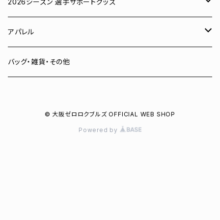
ユニフォーム
2026シーズン 選手サポートグッズ
Tシャツ
# 00 蓮
アパレル
スウェット
# 0 岡田竜汰
スウェット・パーカー
バッグ・雑貨・その他
パーカー
# 1 朝田健祥
Tシャツ
© 大阪ゼロロクブルズ OFFICIAL WEB SHOP
キャップ
# 2 岩波龍之介
キャップ
Powered by
タオル
# 3 土塀一輝
バッグ
# 4 増野樹
# 6 菅野聖也