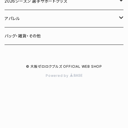
ユニフォーム
2026シーズン 選手サポートグッズ
Tシャツ
# 00 蓮
アパレル
スウェット
# 0 岡田竜汰
スウェット・パーカー
バッグ・雑貨・その他
パーカー
# 1 朝田健祥
Tシャツ
© 大阪ゼロロクブルズ OFFICIAL WEB SHOP
キャップ
# 2 岩波龍之介
キャップ
Powered by
タオル
# 3 土塀一輝
バッグ
# 4 増野樹
# 6 菅野聖也