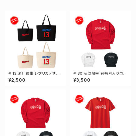
# 13 瀧川紘生 レプリカデザイ
# 30 荻野敬幸 背番号入りロゴ
ン 選手還元 キャンバストートバ
ドライTシャツ 長袖 選手還元 3
¥2,500
¥3,500
ッグ 2カラー MLサイズ 00077
カラー S-5Lサイズ 000304
8