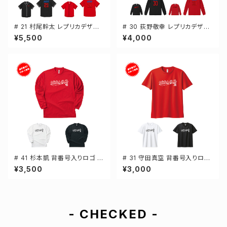
# 21 村尾幹太 レプリカデザイ
# 30 荻野敬幸 レプリカデザイ
ン 3カラー 選手還元 ベースボ
ン 3カラー 選手還元 長袖Tシャ
¥5,500
¥4,000
ールシャツ S-XXLサイズ 5982
ツ S-XXLサイズ 501101
01
# 41 杉本凱 背番号入りロゴ ド
# 31 守田真空 背番号入りロゴ
ライTシャツ 長袖 選手還元 3カ
ドライTシャツ 半袖 選手還元 3
¥3,500
¥3,000
ラー S-5Lサイズ 000304
カラー S-5Lサイズ 000300
- CHECKED -