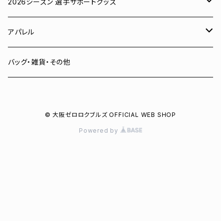
ユニフォーム
2026シーズン 選手サポートグッズ
Tシャツ
# 00 蓮
アパレル
スウェット
# 0 岡田竜汰
スウェット・パーカー
バッグ・雑貨・その他
パーカー
# 1 朝田健祥
Tシャツ
© 大阪ゼロロクブルズ OFFICIAL WEB SHOP
キャップ
# 2 岩波龍之介
キャップ
Powered by
タオル
# 3 土塀一輝
バッグ
# 4 増野樹
# 6 菅野聖也