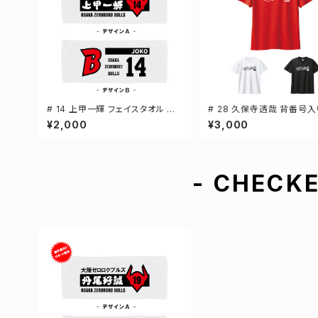
# 14 上甲一輝 フェイスタオル 選
# 28 久保寺透哉 背番号
手還元 2デザイン FT0144
ドライTシャツ 半袖 選手還
¥2,000
¥3,000
ラー S-5Lサイズ 000300
- CHECKE