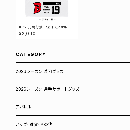
# 19 丹尾好誠 フェイスタオル 選
手還元 2デザイン FT0144
¥2,000
CATEGORY
2026シーズン 球団グッズ
ユニフォーム
2026シーズン 選手サポートグッズ
Tシャツ
# 00 蓮
アパレル
スウェット
# 0 岡田竜汰
スウェット・パーカー
バッグ・雑貨・その他