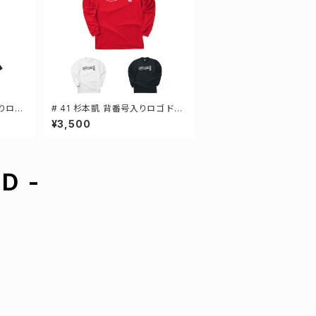
入りロゴ
# 41 杉本凱 背番号入りロゴ ドラ
元 3カ
イTシャツ 長袖 選手還元 3カラー
¥3,500
S-5Lサイズ 000304
D -