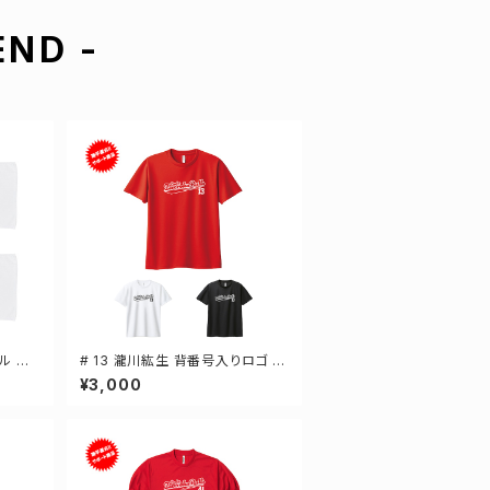
ND -
ル 選
# 13 瀧川紘生 背番号入りロゴ ド
ライTシャツ 半袖 選手還元 3カラ
¥3,000
ー S-5Lサイズ 000300