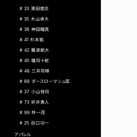
# 33 濱田俊志
# 35 木山卓大
# 38 神田瞳真
# 41 杉本凱
# 42 難波航大
# 45 幡司十舵
# 48 三井将輝
# 88 ダースローマシュ匡
# 37 小山桂司
# 73 好井勇人
# 99 林一茂
# 25 谷口功一
アパレル