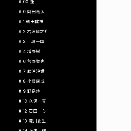
# 00 蓮
# 0 岡田竜汰
# 1 朝田健祥
# 2 岩波龍之介
# 3 土塀一輝
# 4 増野樹
# 6 菅野聖也
# 7 勝浦淳世
# 8 小櫻康成
# 9 野島煌
# 10 久保一真
# 12 石田一心
# 13 瀧川紘生
# 14 上甲一輝