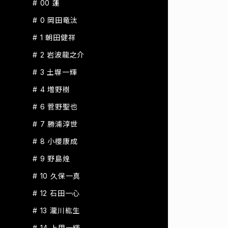
# 00 蓮
# 0 岡田竜汰
# 1 朝田健祥
# 2 岩波龍之介
# 3 土塀一輝
# 4 増野樹
# 6 菅野聖也
# 7 勝浦淳世
# 8 小櫻康成
# 9 野島煌
# 10 久保一真
# 12 石田一心
# 13 瀧川紘生
# 14 上甲一輝