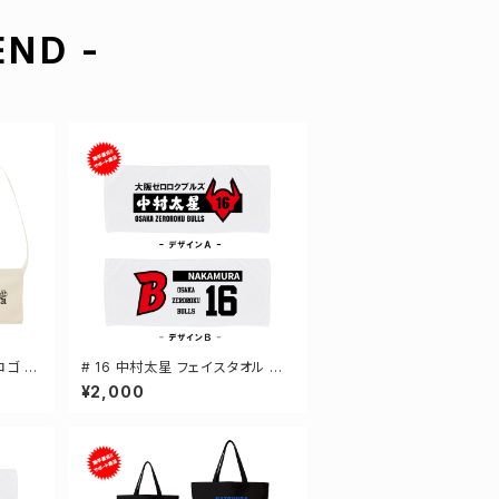
ND -
ロゴ キ
# 16 中村太星 フェイスタオル 選
 2カ
手還元 2デザイン FT0144
¥2,000