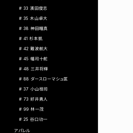
# 33 濱田俊志
# 35 木山卓大
# 38 神田瞳真
# 41 杉本凱
# 42 難波航大
# 45 幡司十舵
# 48 三井将輝
# 88 ダースローマシュ匡
# 37 小山桂司
# 73 好井勇人
# 99 林一茂
# 25 谷口功一
アパレル