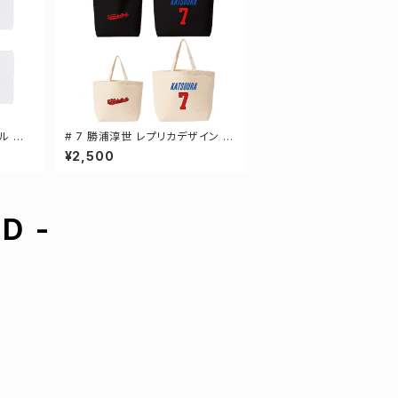
ル 選
# 7 勝浦淳世 レプリカデザイン 選
手還元 キャンバストートバッグ 2カ
¥2,500
ラー MLサイズ 000778
D -