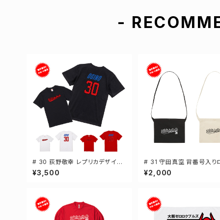
- RECOMME
# 30 荻野敬幸 レプリカデザイン
# 31 守田真空 背番号入り
3カラー 選手還元 半袖Tシャツ S
ャンバスサコッシュ 選手還元
¥3,500
¥2,000
-XXXLサイズ 500101
ラー 001461