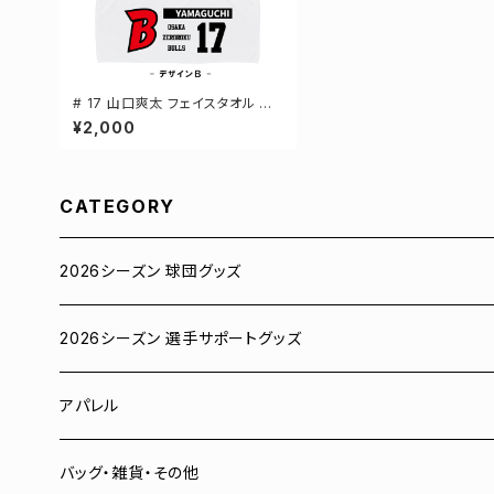
# 17 山口爽太 フェイスタオル 選
手還元 2デザイン FT0144
¥2,000
CATEGORY
2026シーズン 球団グッズ
ユニフォーム
2026シーズン 選手サポートグッズ
Tシャツ
# 00 蓮
アパレル
スウェット
# 0 岡田竜汰
スウェット・パーカー
バッグ・雑貨・その他