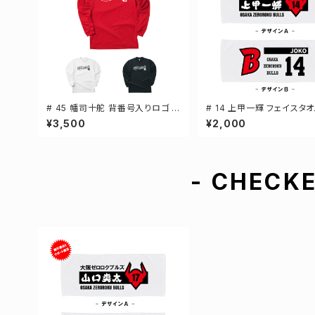
# 45 幡司十舵 背番号入りロゴ ド
# 14 上甲一輝 フェイスタオ
ライTシャツ 長袖 選手還元 3カラ
手還元 2デザイン FT0144
¥3,500
¥2,000
ー S-5Lサイズ 000304
- CHECKE