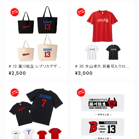
# 13 瀧川紘生 レプリカデザイ
# 35 木山卓大 背番号入りロゴ
ン 選手還元 キャンバストートバ
ドライTシャツ 半袖 選手還元 3
¥2,500
¥3,000
ッグ 2カラー MLサイズ 00077
カラー S-5Lサイズ 000300
8