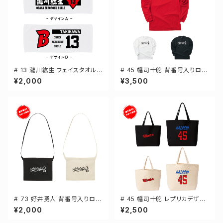
# 13 瀧川紘生 フェイスタオル
# 45 幡司十舵 背番号入りロゴ
選手還元 2デザイン FT0144
ドライTシャツ 長袖 選手還元 3
¥2,000
¥3,500
カラー S-5Lサイズ 000304
# 73 好井勇人 背番号入りロゴ
# 45 幡司十舵 レプリカデザイ
キャンバスサコッシュ 選手還元
ン 選手還元 キャンバストートバ
¥2,000
¥2,500
2カラー 001461
ッグ 2カラー MLサイズ 00077
8