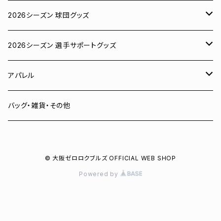
2026シーズン 球団グッズ
ユニフォーム
2026シーズン 選手サポートグッズ
Tシャツ
# 00 蓮
アパレル
スウェット
# 0 岡田竜汰
スウェット・パーカー
バッグ・雑貨・その他
パーカー
# 1 朝田健祥
Tシャツ
© 大阪ゼロロクブルズ OFFICIAL WEB SHOP
キャップ
# 2 岩波龍之介
キャップ
Powered by
タオル
# 3 土塀一輝